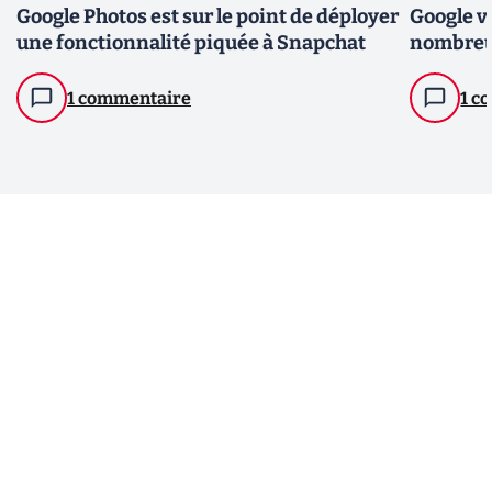
Google Photos est sur le point de déployer
Google ve
une fonctionnalité piquée à Snapchat
nombreus
1 commentaire
1 c