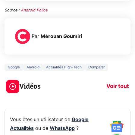
Source :
Android Police
Par
Mérouan Goumiri
Google
Android
Actualités High-Tech
Comparer
3 écrans en 1 pour
5 générations
319€ ? Voici L'AOC
jeux dans la
Vidéos
CQ32G4ZA !
prochaine Xbo
Voir tout
Vous êtes un utilisateur de
Google
Actualités
ou de
WhatsApp
?