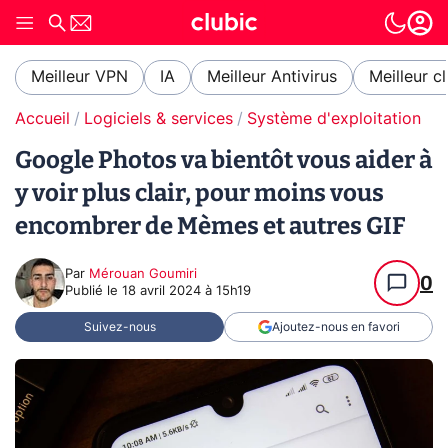
Meilleur VPN
IA
Meilleur Antivirus
Meilleur c
Accueil
Logiciels & services
Système d'exploitation (O
Google Photos va bientôt vous aider à
y voir plus clair, pour moins vous
encombrer de Mèmes et autres GIF
Par
Mérouan Goumiri
0
Publié le
18 avril 2024 à 15h19
Suivez-nous
Ajoutez-nous en favori