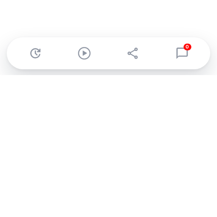
0
Abonnez-vous à notre newsletter !
Recevez un résumé quotidien de l'actu technologique.
S'inscrire
En cliquant sur s'inscrire, j’accepte de recevoir par email des
informations, actualités et offres commerciales de Clubic.
Conformément au RGPD, vous pouvez retirer votre consentement
à tout moment en cliquant sur le lien de désinscription présent
dans chaque email. Pour en savoir plus sur la gestion de vos