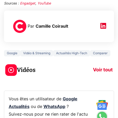
Sources :
Engadget
,
YouTube
Par
Camille Coirault
Google
Vidéo & Streaming
Actualités High-Tech
Comparer
3 écrans en 1 pour
5 générations
319€ ? Voici L'AOC
jeux dans la
Vidéos
CQ32G4ZA !
prochaine Xbo
Voir tout
Vous êtes un utilisateur de
Google
Actualités
ou de
WhatsApp
?
Suivez-nous pour ne rien rater de l'actu