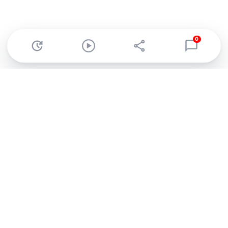
0
Abonnez-vous à notre newsletter !
Recevez un résumé quotidien de l'actu technologique.
S'inscrire
En cliquant sur s'inscrire, j’accepte de recevoir par email des
informations, actualités et offres commerciales de Clubic.
Conformément au RGPD, vous pouvez retirer votre consentement
à tout moment en cliquant sur le lien de désinscription présent
dans chaque email. Pour en savoir plus sur la gestion de vos
données, consultez notre
Politique de confidentialité