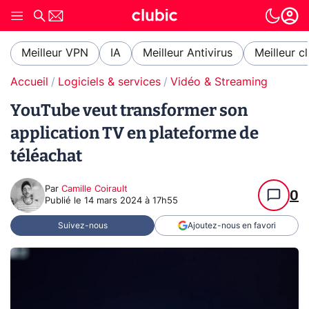
Meilleur VPN
IA
Meilleur Antivirus
Meilleur c
Accueil
Logiciels & services
Vidéo & Streaming
YouTube veut transformer son
application TV en plateforme de
téléachat
Par
Camille Coirault
0
Publié le
14 mars 2024 à 17h55
Suivez-nous
Ajoutez-nous en favori