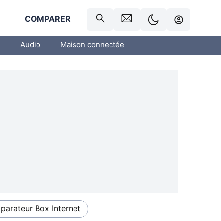
R
COMPARER
o
Audio
Maison connectée
arateur Box Internet