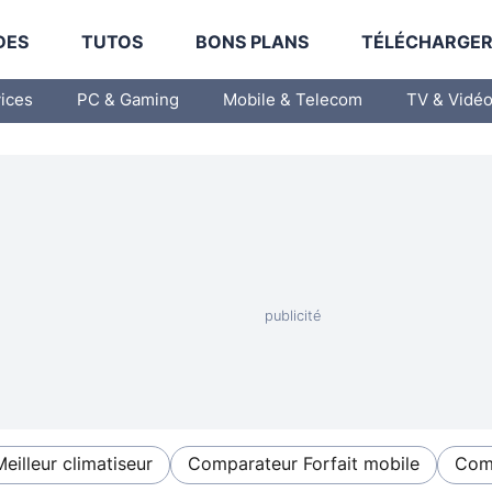
DES
TUTOS
BONS PLANS
TÉLÉCHARGE
vices
PC & Gaming
Mobile & Telecom
TV & Vidé
Meilleur climatiseur
Comparateur Forfait mobile
Comp