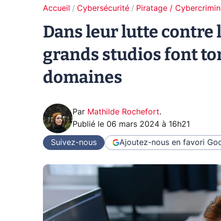
Accueil
Cybersécurité
Piratage / Cybercrimin
Dans leur lutte contre l
grands studios font 
domaines
Par
Mathilde Rochefort
.
Publié le
06 mars 2024 à 16h21
Suivez-nous
Ajoutez-nous en favori
Goo