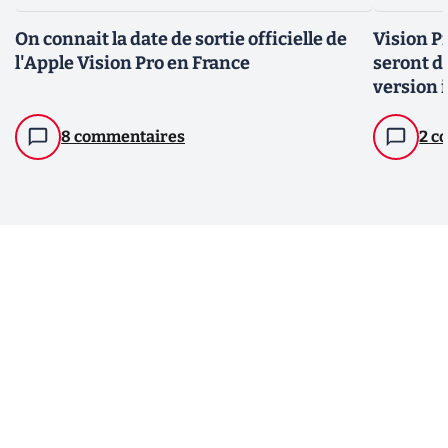
On connait la date de sortie officielle de
Vision Pr
l'Apple Vision Pro en France
seront d
version i
8 commentaires
2 c