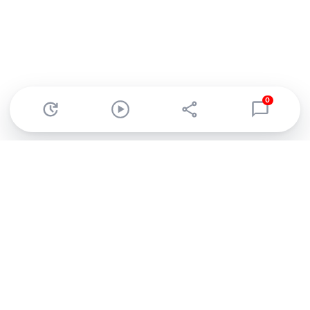
0
Abonnez-vous à notre newsletter !
Recevez un résumé quotidien de l'actu technologique.
S'inscrire
En cliquant sur s'inscrire, j’accepte de recevoir par email des
informations, actualités et offres commerciales de Clubic.