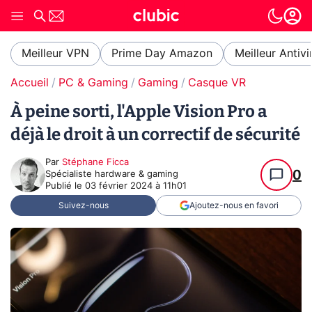
Meilleur VPN
Prime Day Amazon
Meilleur Antivi
Accueil
PC & Gaming
Gaming
Casque VR
À peine sorti, l'Apple Vision Pro a
déjà le droit à un correctif de sécurité
Par
Stéphane Ficca
0
Spécialiste hardware & gaming
Publié le
03 février 2024 à 11h01
Suivez-nous
Ajoutez-nous en favori