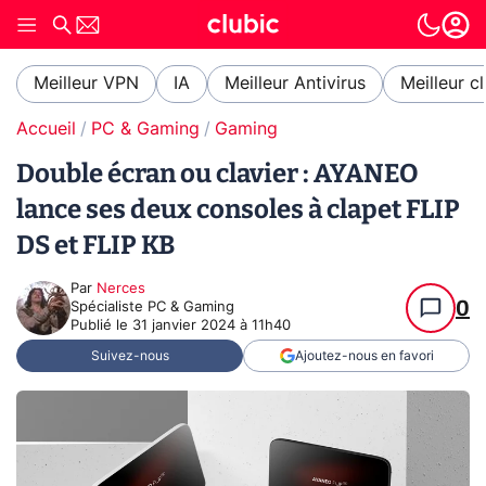
Meilleur VPN
IA
Meilleur Antivirus
Meilleur c
Accueil
PC & Gaming
Gaming
Double écran ou clavier : AYANEO
lance ses deux consoles à clapet FLIP
DS et FLIP KB
Par
Nerces
0
Spécialiste PC & Gaming
Publié le
31 janvier 2024 à 11h40
Suivez-nous
Ajoutez-nous en favori