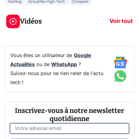
Gaming
Actualités High-Tech
Comparer
3 écrans en 1 pour
5 générations
319€ ? Voici L'AOC
jeux dans la
Vidéos
CQ32G4ZA !
prochaine Xbo
Voir tout
Vous êtes un utilisateur de
Google
Actualités
ou de
WhatsApp
?
Suivez-nous pour ne rien rater de l'actu
tech !
Inscrivez-vous à notre newsletter
quotidienne