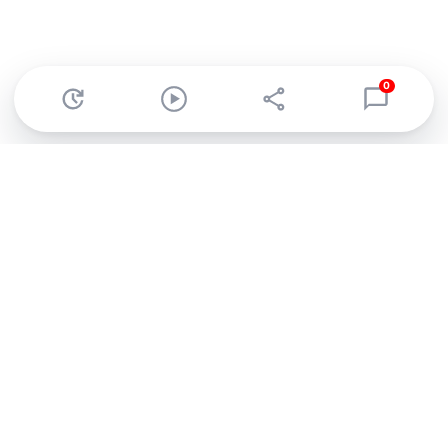
0
Abonnez-vous à notre newsletter !
Recevez un résumé quotidien de l'actu technologique.
S'inscrire
En cliquant sur s'inscrire, j’accepte de recevoir par email des
informations, actualités et offres commerciales de Clubic.
Conformément au RGPD, vous pouvez retirer votre consentement
à tout moment en cliquant sur le lien de désinscription présent
dans chaque email. Pour en savoir plus sur la gestion de vos