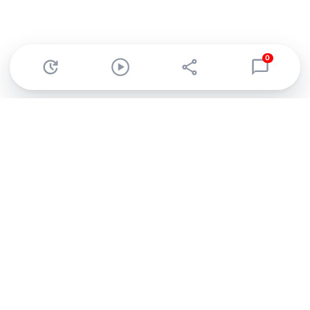
0
Abonnez-vous à notre newsletter !
Recevez un résumé quotidien de l'actu technologique.
S'inscrire
En cliquant sur s'inscrire, j’accepte de recevoir par email des
informations, actualités et offres commerciales de Clubic.
Conformément au RGPD, vous pouvez retirer votre consentement
à tout moment en cliquant sur le lien de désinscription présent
dans chaque email. Pour en savoir plus sur la gestion de vos