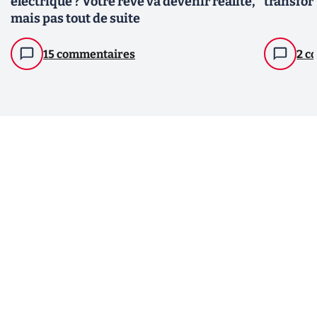
électrique ? Votre rêve va devenir réalité,
transfor
mais pas tout de suite
15 commentaires
2 c