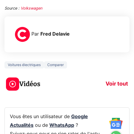
Source :
Volkswagen
Par
Fred Delavie
Voitures électriques
Comparer
3 écrans en 1 pour
5 générations
319€ ? Voici L'AOC
jeux dans la
Vidéos
CQ32G4ZA !
prochaine Xbo
Voir tout
Vous êtes un utilisateur de
Google
Actualités
ou de
WhatsApp
?