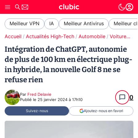
Meilleur VPN
IA
Meilleur Antivirus
Meilleur c
Accueil
Actualités High-Tech
Automobile
Voitures électriques
Intégration de ChatGPT, autonomie
de plus de 100 km en électrique plug-
in hybride, la nouvelle Golf 8 ne se
refuse rien
Par
Fred Delavie
0
Publié le
25 janvier 2024 à 17h10
Suivez-nous
Ajoutez-nous en favori