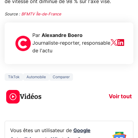
de vitesse ont diminué de 98 % sur l'axe visé.
Source :
BFMTV Île-de-France
Par
Alexandre Boero
Journaliste-reporter, responsable
de l'actu
TikTok
Automobile
Comparer
3 écrans en 1 pour
5 générations
319€ ? Voici L'AOC
jeux dans la
Vidéos
CQ32G4ZA !
prochaine Xbo
Voir tout
Vous êtes un utilisateur de
Google