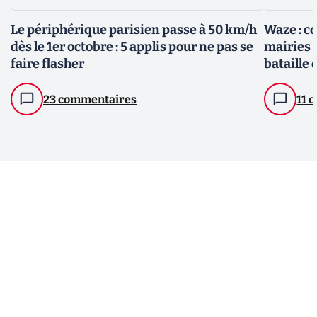
Le périphérique parisien passe à 50 km/h
Waze : co
dès le 1er octobre : 5 applis pour ne pas se
mairies 
faire flasher
bataille 
23 commentaires
11 