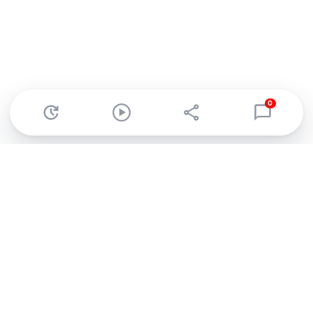
0
Abonnez-vous à notre newsletter !
Recevez un résumé quotidien de l'actu technologique.
S'inscrire
En cliquant sur s'inscrire, j’accepte de recevoir par email des
informations, actualités et offres commerciales de Clubic.