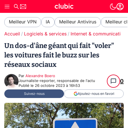
Meilleur VPN
IA
Meilleur Antivirus
Meilleur c
Accueil
Logiciels & services
Internet & communication
Un dos-d'âne géant qui fait "voler"
les voitures fait le buzz sur les
réseaux sociaux
Par
Alexandre Boero
0
Journaliste-reporter, responsable de l'actu
Publié le
26 octobre 2023 à 16h53
Suivez-nous
Ajoutez-nous en favori