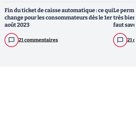
Fin du ticket de caisse automatique : ce qui
Le permi
change pour les consommateurs dès le 1er
très bien
août 2023
faut savo
21 commentaires
21 