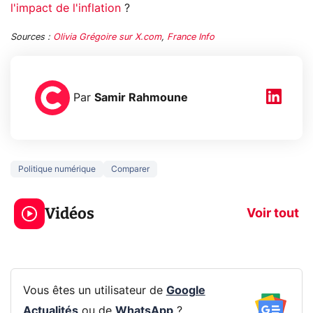
l'impact de l'inflation
?
Sources :
Olivia Grégoire sur X.com
,
France Info
Par
Samir Rahmoune
Politique numérique
Comparer
5 générations de
Ce que vous n
jeux dans la
savez sur la
Vidéos
prochaine Xbox !
navigation pri
Voir tout
Vous êtes un utilisateur de
Google
Actualités
ou de
WhatsApp
?