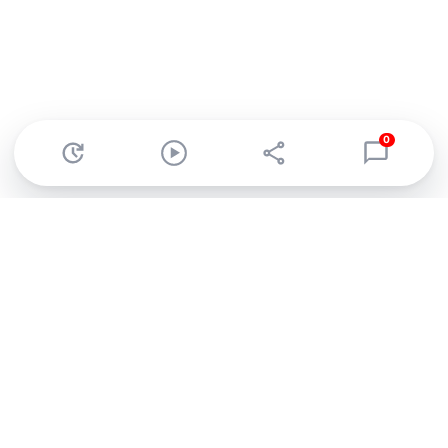
0
Abonnez-vous à notre newsletter !
Recevez un résumé quotidien de l'actu technologique.
S'inscrire
En cliquant sur s'inscrire, j’accepte de recevoir par email des
informations, actualités et offres commerciales de Clubic.
Conformément au RGPD, vous pouvez retirer votre consentement