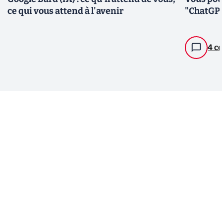
ce qui vous attend à l'avenir
"ChatGPT
4 c