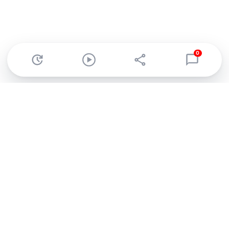
0
Abonnez-vous à notre newsletter !
Recevez un résumé quotidien de l'actu technologique.
S'inscrire
En cliquant sur s'inscrire, j’accepte de recevoir par email des
informations, actualités et offres commerciales de Clubic.
Conformément au RGPD, vous pouvez retirer votre consentement
à tout moment en cliquant sur le lien de désinscription présent