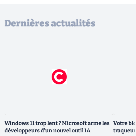
Dernières actualités
Windows 11 trop lent ? Microsoft arme les
Votre bl
développeurs d’un nouvel outil IA
traqueurs