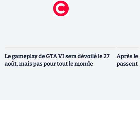
Le gameplay de GTA VI sera dévoilé le 27
Après le
août, mais pas pour tout le monde
passent 