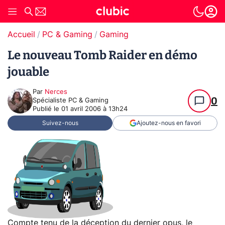
Accueil
PC & Gaming
Gaming
Le nouveau Tomb Raider en démo
jouable
Par
Nerces
0
Spécialiste PC & Gaming
Publié le
01 avril 2006 à 13h24
Suivez-nous
Ajoutez-nous en favori
Compte tenu de la déception du dernier opus, le