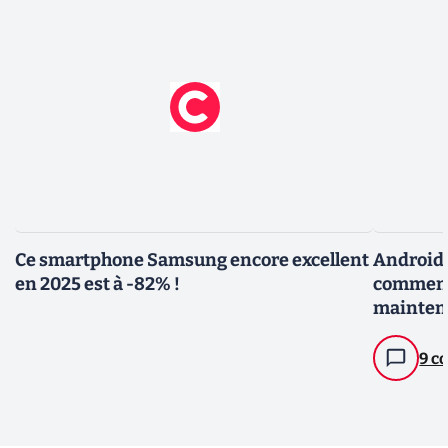
Ce smartphone Samsung encore excellent
Android 
en 2025 est à -82% !
comment 
mainten
9 c