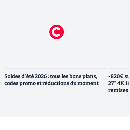
Soldes d'été 2026 : tous les bons plans,
-820€ su
codes promo et réductions du moment
27" 4K 16
remises 