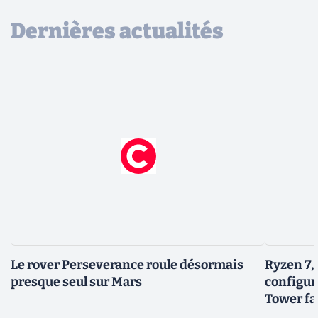
Dernières actualités
Le rover Perseverance roule désormais
Ryzen 7,
presque seul sur Mars
configur
Tower fai