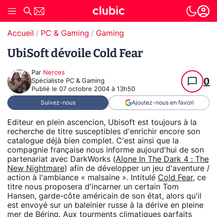
Accueil
PC & Gaming
Gaming
UbiSoft dévoile Cold Fear
Par
Nerces
0
Spécialiste PC & Gaming
Publié le
07 octobre 2004 à 13h50
Suivez-nous
Ajoutez-nous en favori
Editeur en plein ascencion, Ubisoft est toujours à la
recherche de titre susceptibles d'enrichir encore son
catalogue déjà bien complet. C'est ainsi que la
compagnie française nous informe aujourd'hui de son
partenariat avec DarkWorks (
Alone In The Dark 4 : The
New Nightmare
) afin de développer un jeu d'aventure /
action à l'ambiance « malsaine ». Intitulé
Cold Fear
, ce
titre nous proposera d'incarner un certain Tom
Hansen, garde-côte américain de son état, alors qu'il
est envoyé sur un baleinier russe à la dérive en pleine
mer de Béring. Aux tourments climatiques parfaits