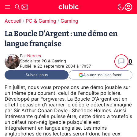
Accueil
PC & Gaming
Gaming
La Boucle D'Argent : une démo en
langue française
Par
Nerces
0
Spécialiste PC & Gaming
Publié le
22 septembre 2004 à 17h57
Suivez-nous
Ajoutez-nous en favori
Fin juillet, nous vous proposions une démo jouable sur
un thème peu courant, celui de l'enquête policière.
Développé par Forgwares,
La Boucle D'Argent
est en
effet l'occasion d'incarner le célèbre détective imaginé
par Sir Arthur Conan Doyle : Sherlock Holmes. Aussi
intéressante qu'elle puisse être, cette démo a toutefois
un défaut non-négligeable puisqu'elle est
intégralement en langue anglaise. Les moins
anglophones de nos lecteurs seront donc heureux