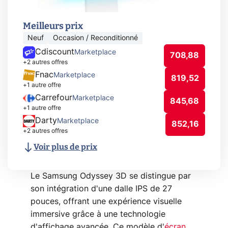
Meilleurs prix
Neuf
Occasion / Reconditionné
Cdiscount
Marketplace
708,88
+2 autres offres
Fnac
Marketplace
819,52
+1 autre offre
Carrefour
Marketplace
845,68
+1 autre offre
Darty
Marketplace
852,16
+2 autres offres
Voir plus de prix
Le Samsung Odyssey 3D se distingue par
son intégration d'une dalle IPS de 27
pouces, offrant une expérience visuelle
immersive grâce à une technologie
d'affichage avancée. Ce modèle d'
écran