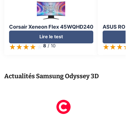
Corsair Xeneon Flex 45WQHD240
ASUS ROG
Lire le test
8
/
10
Actualités
Samsung Odyssey 3D