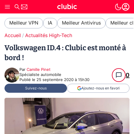
Meilleur VPN
IA
Meilleur Antivirus
Meilleur c
Accueil
Actualités High-Tech
Volkswagen ID.4 : Clubic est monté à
bord !
Par
Camille Pinet
0
Spécialiste automobile
Publié le
25 septembre 2020 à 15h30
Suivez-nous
Ajoutez-nous en favori