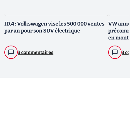
ID.4 : Volkswagen vise les 500 000 ventes
VW annon
par an pour son SUV électrique
précomma
en montr
3 commentaires
3 c