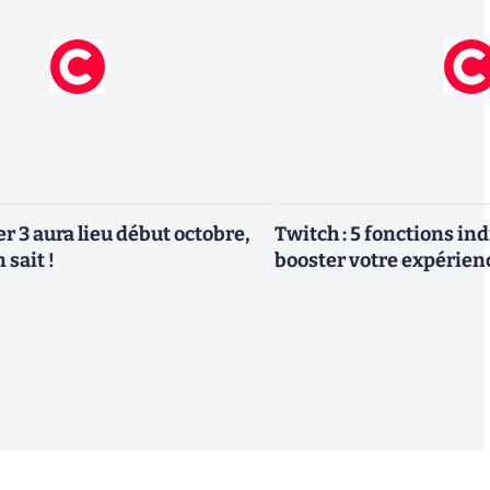
r 3 aura lieu début octobre,
Twitch : 5 fonctions in
 sait !
booster votre expérien