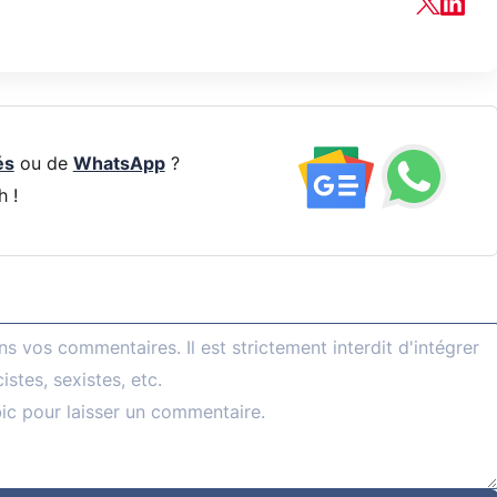
és
ou de
WhatsApp
?
h !