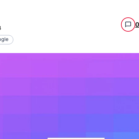
4
gle