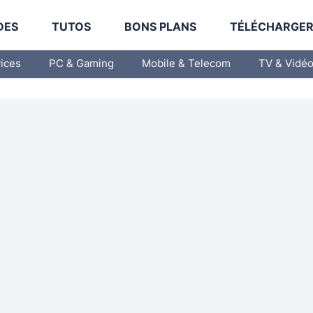
DES
TUTOS
BONS PLANS
TÉLÉCHARGE
vices
PC & Gaming
Mobile & Telecom
TV & Vidé