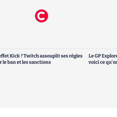
effet Kick ? Twitch assouplit ses règles
Le GP Explore
r le ban et les sanctions
voici ce qu'on