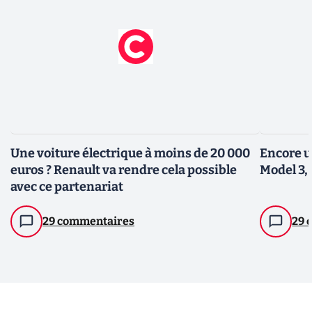
Une voiture électrique à moins de 20 000
Encore u
euros ? Renault va rendre cela possible
Model 3, 
avec ce partenariat
29 commentaires
29 