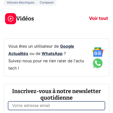
Voitures électriques
Comparer
3 écrans en 1 pour
5 générations
319€ ? Voici L'AOC
jeux dans la
Vidéos
CQ32G4ZA !
prochaine Xbo
Voir tout
Vous êtes un utilisateur de
Google
Actualités
ou de
WhatsApp
?
Suivez-nous pour ne rien rater de l'actu
tech !
Inscrivez-vous à notre newsletter
quotidienne