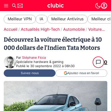
Meilleur VPN
IA
Meilleur Antivirus
Meilleur c
Accueil
Actualités High-Tech
Automobile
Voitures électriques
Découvrez la voiture électrique à 10
000 dollars de l'Indien Tata Motors
Par
Stéphane Ficca
0
Spécialiste hardware & gaming
Publié le
30 septembre 2022 à 08h30
Suivez-nous
Ajoutez-nous en favori