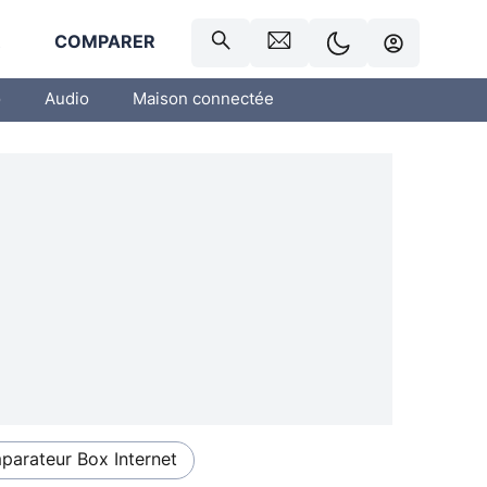
R
COMPARER
o
Audio
Maison connectée
arateur Box Internet