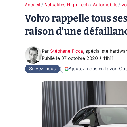
Accueil
Actualités High-Tech
Automobile
Vo
Volvo rappelle tous se
raison d'une défaillanc
Par
Stéphane Ficca
,
spécialiste hardwa
Publié le
07 octobre 2020 à 11h11
Suivez-nous
Ajoutez-nous en favori
Goo