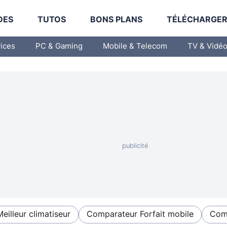
DES
TUTOS
BONS PLANS
TÉLÉCHARGE
vices
PC & Gaming
Mobile & Telecom
TV & Vidé
Meilleur climatiseur
Comparateur Forfait mobile
Comp