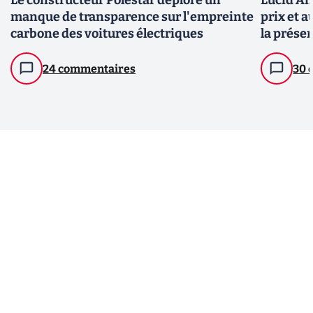
Le constructeur Polestar déplore un
Lucid Air
manque de transparence sur l'empreinte
prix et a
carbone des voitures électriques
la présen
24 commentaires
30 