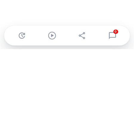
0
Abonnez-vous à notre newsletter !
Recevez un résumé quotidien de l'actu technologique.
S'inscrire
En cliquant sur s'inscrire, j’accepte de recevoir par email des
informations, actualités et offres commerciales de Clubic.
Conformément au RGPD, vous pouvez retirer votre consentement
à tout moment en cliquant sur le lien de désinscription présent