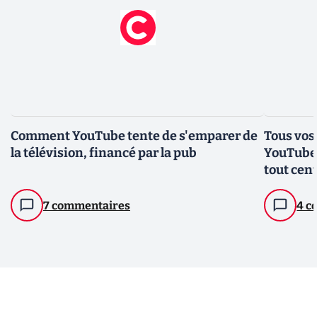
Comment YouTube tente de s'emparer de
Tous vos
la télévision, financé par la pub
YouTube ?
tout cent
7 commentaires
4 c