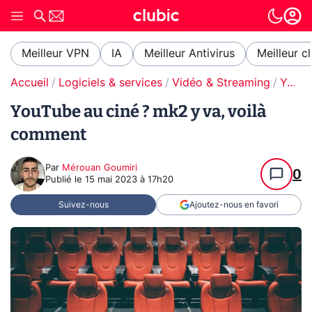
Meilleur VPN
IA
Meilleur Antivirus
Meilleur c
Accueil
Logiciels & services
Vidéo & Streaming
YouTube
YouTube au ciné ? mk2 y va, voilà
comment
Par
Mérouan Goumiri
0
Publié le
15 mai 2023 à 17h20
Suivez-nous
Ajoutez-nous en favori