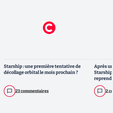
Starship : une première tentative de
Après un 
décollage orbital le mois prochain ?
Starship
reprendr
23 commentaires
2 c