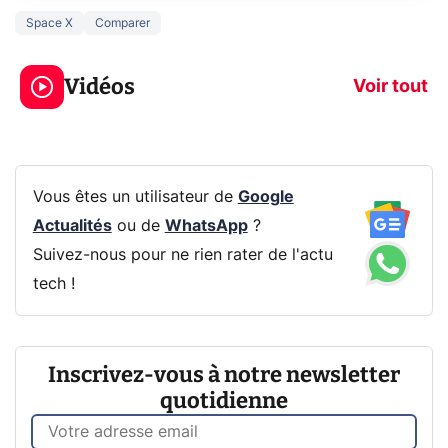
Space X
Comparer
3 écrans en 1 pour
5 générations
319€ ? Voici L'AOC
jeux dans la
Vidéos
CQ32G4ZA !
prochaine Xbo
Voir tout
Vous êtes un utilisateur de
Google
Actualités
ou de
WhatsApp
?
Suivez-nous pour ne rien rater de l'actu
tech !
Inscrivez-vous à notre newsletter
quotidienne