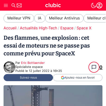
Meilleur VPN
IA
Meilleur Antivirus
Meilleur c
Accueil
Actualités High-Tech
Espace
Space X
Des flammes, une explosion : cet
essai de moteurs ne se passe pas
comme prévu pour SpaceX
Par
Eric Bottlaender
0
Spécialiste espace
Publié le
12 juillet 2022 à 16h35
Suivez-nous
Ajoutez-nous en favori