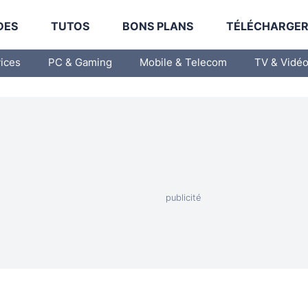
DES
TUTOS
BONS PLANS
TÉLÉCHARGE
vices
PC & Gaming
Mobile & Telecom
TV & Vidé