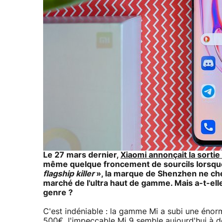
Le 27 mars dernier,
Xiaomi annonçait la sortie
même quelque froncement de sourcils lorsque 
flagship killer
», la marque de Shenzhen ne che
marché de l'ultra haut de gamme. Mais a-t-elle
genre ?
C'est indéniable : la gamme Mi a subi une énorm
500€,
l'impeccable Mi 9
semble aujourd'hui à d