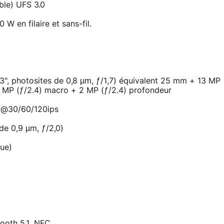
ble) UFS 3.0
W en filaire et sans-fil.
3", photosites de 0,8 µm, ƒ/1,7) équivalent 25 mm + 13 MP
2 MP (ƒ/2.4) macro + 2 MP (ƒ/2.4) profondeur
p@30/60/120ips
de 0,9 µm, ƒ/2,0)
que)
tooth 5.1, NFC