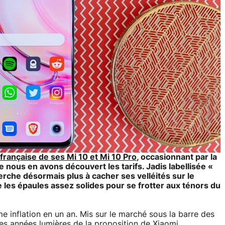
 française de ses Mi 10 et Mi 10 Pro
, occasionnant par la
nous en avons découvert les tarifs. Jadis labellisée «
rche désormais plus à cacher ses velléités sur le
 les épaules assez solides pour se frotter aux ténors du
e inflation en un an. Mis sur le marché sous la barre des
es années lumières de la proposition de Xiaomi.