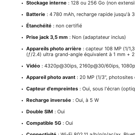
Stockage interne
: 128 ou 256 Go (non extensi
Batterie
: 4 780 mAh, recharge rapide jusqu'à 30 
Étanchéité
: non certifié
Prise jack 3,5 mm
: Non (adaptateur inclus)
Appareils photo arrière
: capteur 108 MP (1/1,3
(ƒ/2.4) ultra grand-angle équivalent à 1 mm + 
Vidéo
: 4320p@30ips, 2160p@30/60ips, 1080
Appareil photo avant
: 20 MP (1/3", photosites 
Capteur d'empreintes
: Oui, sous l'écran (opti
Recharge inversée
: Oui, à 5 W
Double SIM
: Oui
Compatible 5G
: Oui
Connectivité
: Wi-Fi 802.11 a/b/g/n/ac/ax, Blue