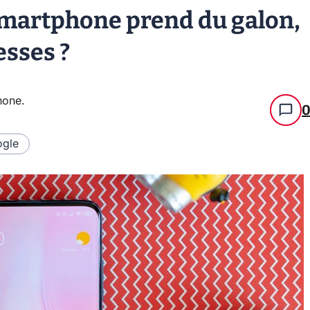
 smartphone prend du galon,
esses ?
hone
.
gle