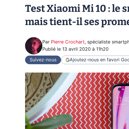
Test Xiaomi Mi 10 : le
mais tient-il ses prom
Par
Pierre Crochart
,
spécialiste smartp
Publié le
13 avril 2020 à 11h20
Suivez-nous
Ajoutez-nous en favori
Goo