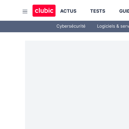
ACTUS
TESTS
GUI
Cybersécurité
Logiciels & ser