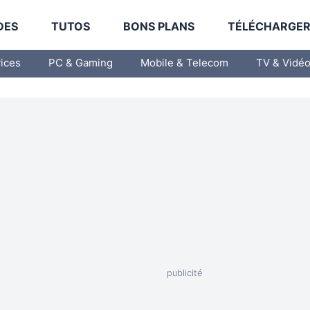
DES
TUTOS
BONS PLANS
TÉLÉCHARGE
vices
PC & Gaming
Mobile & Telecom
TV & Vidé