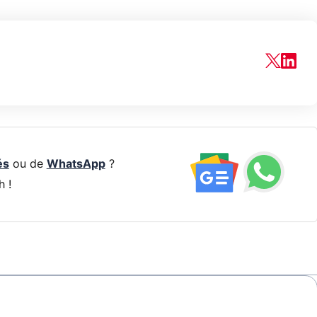
és
ou de
WhatsApp
?
h !