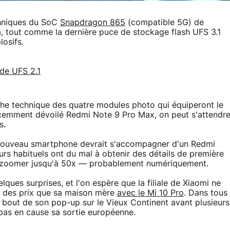
chniques du SoC
Snapdragon 865
(compatible 5G) de
tout comme la dernière puce de stockage flash UFS 3.1
losifs.
ide UFS 2.1
iche technique des quatre modules photo qui équiperont le
écemment dévoilé Redmi Note 9 Pro Max, on peut s'attendr
s.
 nouveau smartphone devrait s'accompagner d'un Redmi
urs habituels ont du mal à obtenir des détails de première
 de zoomer jusqu'à 50x — probablement numériquement.
ques surprises, et l'on espère que la filiale de Xiaomi ne
n des prix que sa maison mère
avec le Mi 10 Pro
. Dans tous
e bout de son pop-up sur le Vieux Continent avant plusieurs
 pas en cause sa sortie européenne.