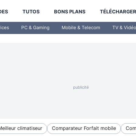
DES
TUTOS
BONS PLANS
TÉLÉCHARGE
vices
PC & Gaming
Mobile & Telecom
TV & Vidé
Meilleur climatiseur
Comparateur Forfait mobile
Comp