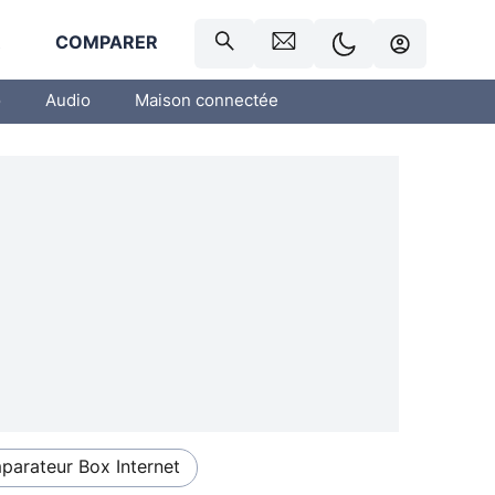
R
COMPARER
o
Audio
Maison connectée
arateur Box Internet