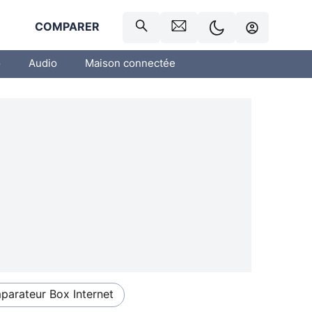
R
COMPARER
o
Audio
Maison connectée
arateur Box Internet