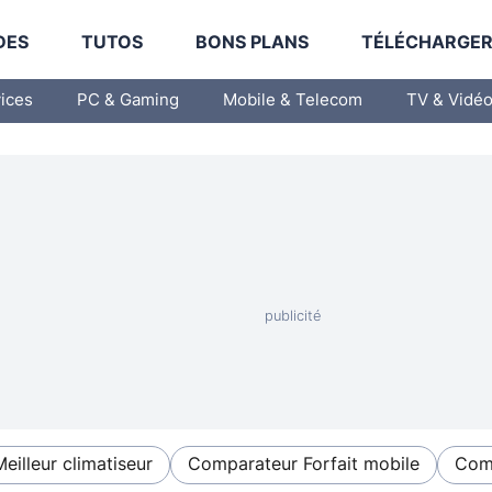
DES
TUTOS
BONS PLANS
TÉLÉCHARGE
vices
PC & Gaming
Mobile & Telecom
TV & Vidé
Meilleur climatiseur
Comparateur Forfait mobile
Comp