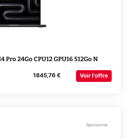
M4 Pro 24Go CPU12 GPU16 512Go N
1845,76 €
Voir l'offre
Sponsorisé