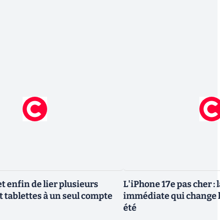
 enfin de lier plusieurs
L'iPhone 17e pas cher : 
t tablettes à un seul compte
immédiate qui change l
été