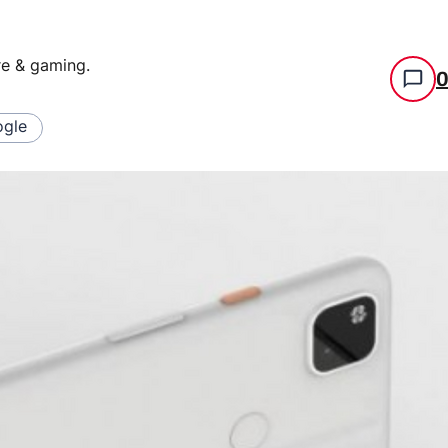
re & gaming
.
gle