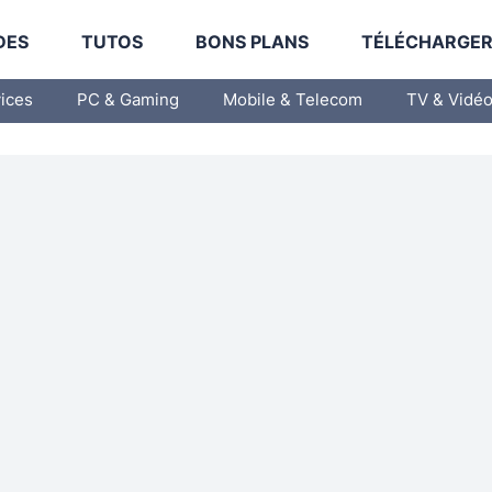
DES
TUTOS
BONS PLANS
TÉLÉCHARGE
vices
PC & Gaming
Mobile & Telecom
TV & Vidé