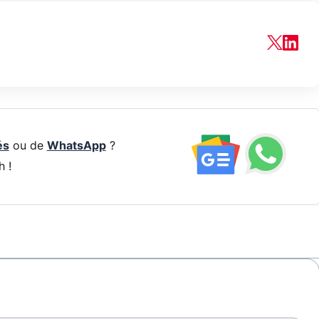
és
ou de
WhatsApp
?
h !