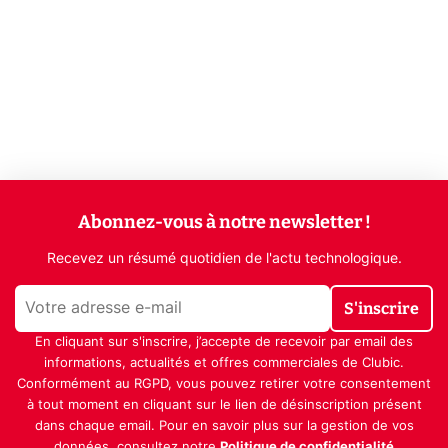
Abonnez-vous à notre newsletter !
Recevez un résumé quotidien de l'actu technologique.
S'inscrire
En cliquant sur s'inscrire, j’accepte de recevoir par email des
informations, actualités et offres commerciales de Clubic.
Conformément au RGPD, vous pouvez retirer votre consentement
à tout moment en cliquant sur le lien de désinscription présent
dans chaque email. Pour en savoir plus sur la gestion de vos
données, consultez notre
Politique de confidentialité