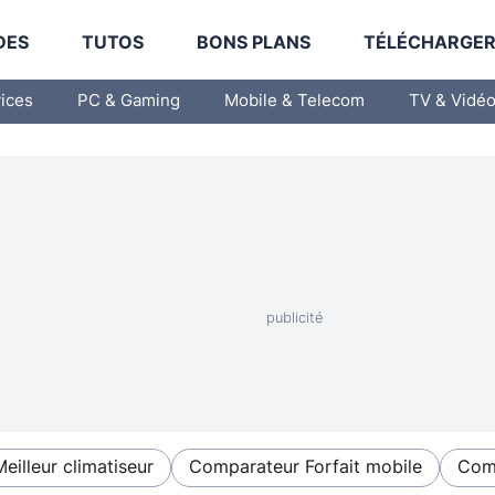
DES
TUTOS
BONS PLANS
TÉLÉCHARGE
vices
PC & Gaming
Mobile & Telecom
TV & Vidé
Meilleur climatiseur
Comparateur Forfait mobile
Comp