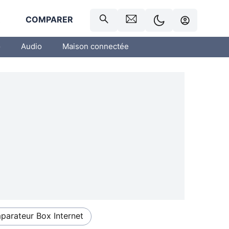
R
COMPARER
o
Audio
Maison connectée
arateur Box Internet