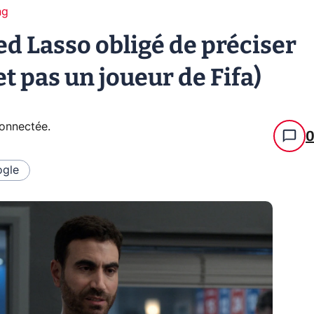
ng
ed Lasso obligé de préciser
et pas un joueur de Fifa)
connectée
.
gle