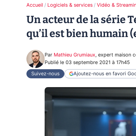
Accueil
Logiciels & services
Vidéo & Streami
Un acteur de la série T
qu’il est bien humain (
Par
Mathieu Grumiaux
,
expert maison 
Publié le
03 septembre 2021 à 17h45
Suivez-nous
Ajoutez-nous en favori
Goo