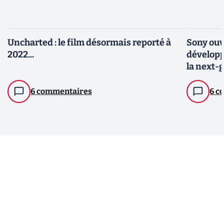
Uncharted : le film désormais reporté à
Sony ouv
2022...
développ
la next-
6 commentaires
6 c