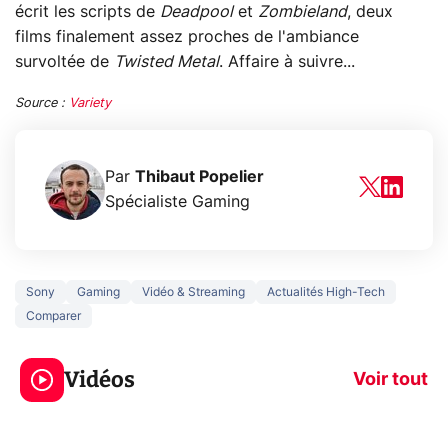
écrit les scripts de
Deadpool
et
Zombieland
, deux
films finalement assez proches de l'ambiance
survoltée de
Twisted Metal
. Affaire à suivre...
Source :
Variety
Par
Thibaut Popelier
Spécialiste Gaming
Sony
Gaming
Vidéo & Streaming
Actualités High-Tech
Comparer
3 écrans en 1 pour
5 générations
319€ ? Voici L'AOC
jeux dans la
Vidéos
CQ32G4ZA !
prochaine Xbo
Voir tout