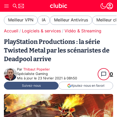
Meilleur VPN
IA
Meilleur Antivirus
Meilleur c
Accueil
Logiciels & services
Vidéo & Streaming
PlayStation Productions : la série
Twisted Metal par les scénaristes de
Deadpool arrive
Par
Thibaut Popelier
0
Spécialiste Gaming
Mis à jour le
23 février 2021 à 08h50
Suivez-nous
Ajoutez-nous en favori