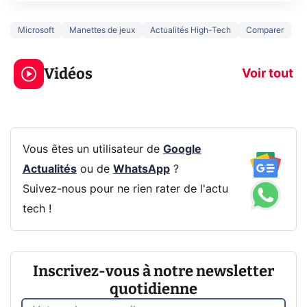
Microsoft
Manettes de jeux
Actualités High-Tech
Comparer
3 écrans en 1 pour
5 générations
319€ ? Voici L'AOC
jeux dans la
Vidéos
CQ32G4ZA !
prochaine Xbo
Voir tout
Vous êtes un utilisateur de
Google
Actualités
ou de
WhatsApp
?
Suivez-nous pour ne rien rater de l'actu
tech !
Inscrivez-vous à notre newsletter
quotidienne