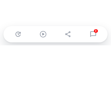
0
Abonnez-vous à notre newsletter !
Recevez un résumé quotidien de l'actu technologique.
S'inscrire
En cliquant sur s'inscrire, j’accepte de recevoir par email des
informations, actualités et offres commerciales de Clubic.
Conformément au RGPD, vous pouvez retirer votre consentement