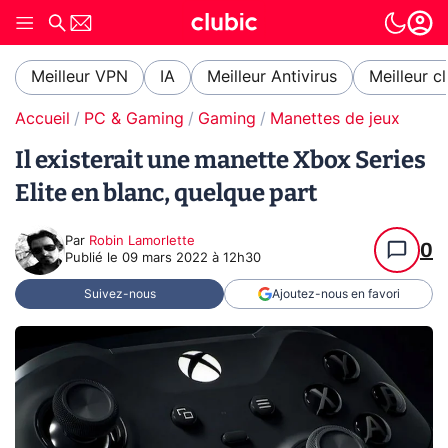
Meilleur VPN
IA
Meilleur Antivirus
Meilleur c
Accueil
PC & Gaming
Gaming
Manettes de jeux
Il existerait une manette Xbox Series
Elite en blanc, quelque part
Par
Robin Lamorlette
0
Publié le
09 mars 2022 à 12h30
Suivez-nous
Ajoutez-nous en favori