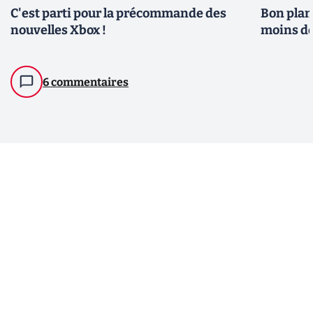
C'est parti pour la précommande des
Bon plan
nouvelles Xbox !
moins de
6 commentaires