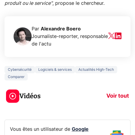
produit ou le service"
, propose le chercheur.
Par
Alexandre Boero
Journaliste-reporter, responsable
de l'actu
Cybersécurité
Logiciels & services
Actualités High-Tech
Comparer
3 écrans en 1 pour
5 générations
319€ ? Voici L'AOC
jeux dans la
Vidéos
CQ32G4ZA !
prochaine Xbo
Voir tout
Vous êtes un utilisateur de
Google