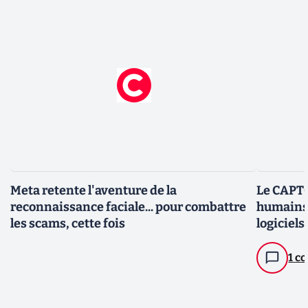
Meta retente l'aventure de la
Le CAPTC
reconnaissance faciale... pour combattre
humains 
les scams, cette fois
logiciels
rassuran
1 c