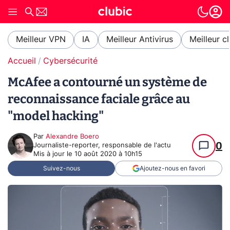
Meilleur VPN
IA
Meilleur Antivirus
Meilleur c
Accueil
Cybersécurité
McAfee a contourné un système de
reconnaissance faciale grâce au
"model hacking"
Par
Alexandre Boero
0
Journaliste-reporter, responsable de l'actu
Mis à jour le
10 août 2020 à 10h15
Suivez-nous
Ajoutez-nous en favori