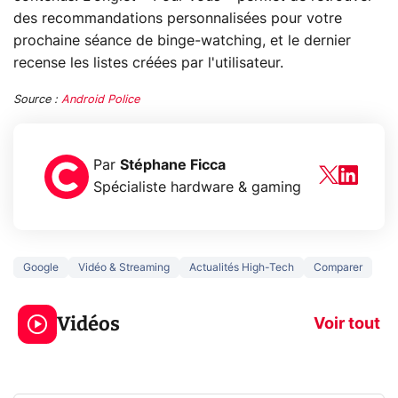
des recommandations personnalisées pour votre
prochaine séance de binge-watching, et le dernier
recense les listes créées par l'utilisateur.
Source :
Android Police
Par
Stéphane Ficca
Spécialiste hardware & gaming
Google
Vidéo & Streaming
Actualités High-Tech
Comparer
3 écrans en 1 pour
5 générations
319€ ? Voici L'AOC
jeux dans la
Vidéos
CQ32G4ZA !
prochaine Xbo
Voir tout