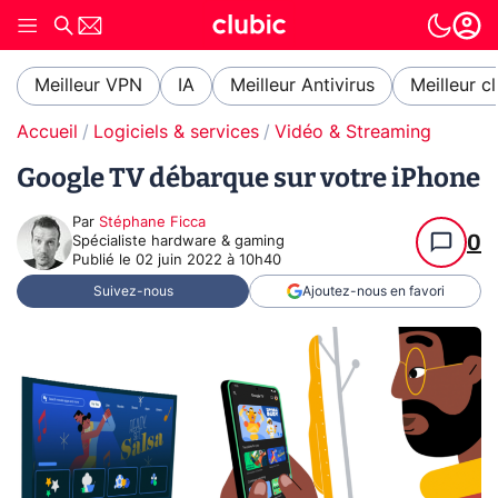
Meilleur VPN
IA
Meilleur Antivirus
Meilleur c
Accueil
Logiciels & services
Vidéo & Streaming
Google TV débarque sur votre iPhone
Par
Stéphane Ficca
0
Spécialiste hardware & gaming
Publié le
02 juin 2022 à 10h40
Suivez-nous
Ajoutez-nous en favori