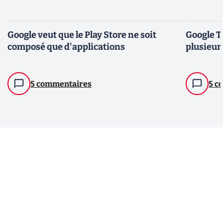
Google veut que le Play Store ne soit
Google T
composé que d'applications
plusieurs
5 commentaires
5 c