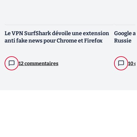
Le VPN SurfShark dévoile une extension
Google a
anti fake news pour Chrome et Firefox
Russie
12 commentaires
10 