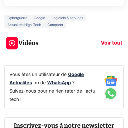
Cyberguerre
Google
Logiciels & services
Actualités High-Tech
Comparer
3 écrans en 1 pour
5 générations
319€ ? Voici L'AOC
jeux dans la
Vidéos
CQ32G4ZA !
prochaine Xbo
Voir tout
Vous êtes un utilisateur de
Google
Actualités
ou de
WhatsApp
?
Suivez-nous pour ne rien rater de l'actu
tech !
Inscrivez-vous à notre newsletter