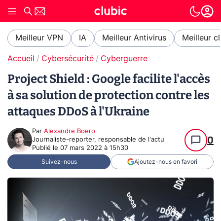
Meilleur VPN
IA
Meilleur Antivirus
Meilleur c
Accueil
Cybersécurité
Cyberguerre
Project Shield : Google facilite l'accès
à sa solution de protection contre les
attaques DDoS à l'Ukraine
Par
Alexandre Boero
0
Journaliste-reporter, responsable de l'actu
Publié le
07 mars 2022 à 15h30
Suivez-nous
Ajoutez-nous en favori