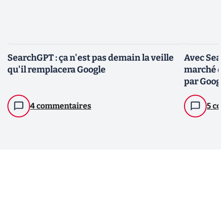
SearchGPT : ça n'est pas demain la veille
Avec Sea
qu'il remplacera Google
marché 
par Goog
4 commentaires
5 c