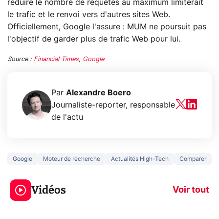
réduire le nombre de requêtes au maximum limiterait
le trafic et le renvoi vers d'autres sites Web.
Officiellement, Google l'assure : MUM ne poursuit pas
l'objectif de garder plus de trafic Web pour lui.
Source :
Financial Times
,
Google
Par
Alexandre Boero
Journaliste-reporter, responsable
de l'actu
Google
Moteur de recherche
Actualités High-Tech
Comparer
5 générations de
Ce que vous n
jeux dans la
savez sur la
Vidéos
prochaine Xbox !
navigation pri
Voir tout