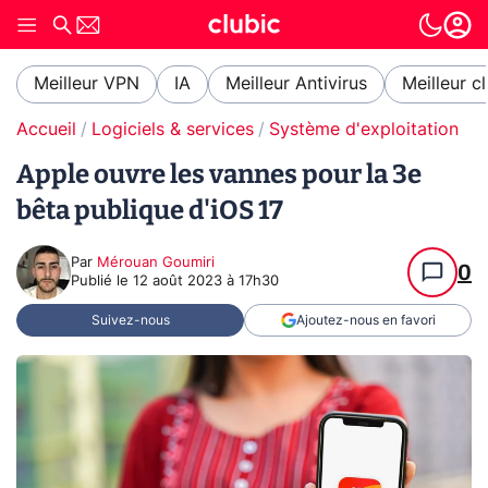
Meilleur VPN
IA
Meilleur Antivirus
Meilleur c
Accueil
Logiciels & services
Système d'exploitation (O
Apple ouvre les vannes pour la 3e
bêta publique d'iOS 17
Par
Mérouan Goumiri
0
Publié le
12 août 2023 à 17h30
Suivez-nous
Ajoutez-nous en favori