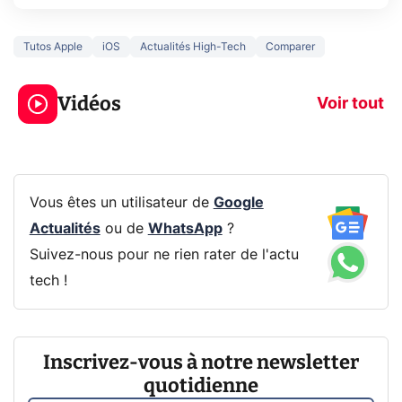
Tutos Apple
iOS
Actualités High-Tech
Comparer
5 générations de
Ce que vous n
jeux dans la
savez sur la
Vidéos
prochaine Xbox !
navigation pri
Voir tout
Vous êtes un utilisateur de
Google
Actualités
ou de
WhatsApp
?
Suivez-nous pour ne rien rater de l'actu
tech !
Inscrivez-vous à notre newsletter
quotidienne