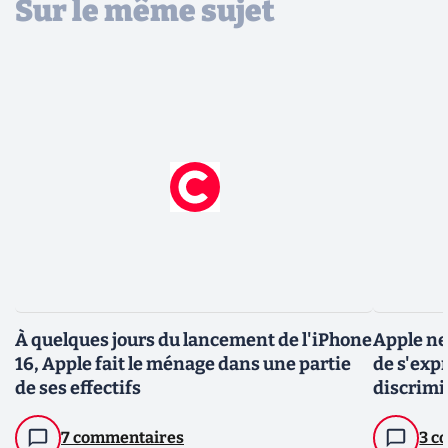
Sur le même sujet
À quelques jours du lancement de l'iPhone
Apple ne
16, Apple fait le ménage dans une partie
de s'exp
de ses effectifs
discrimi
7 commentaires
3 c