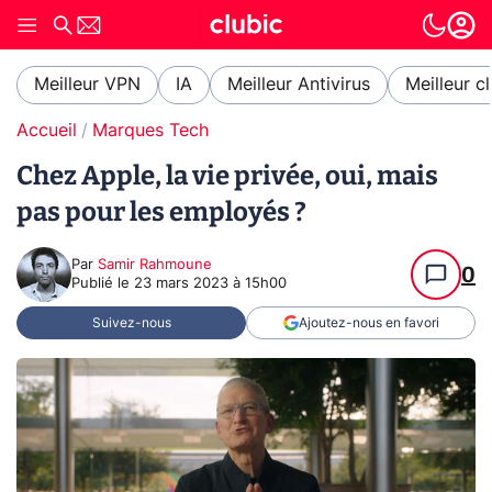
Meilleur VPN
IA
Meilleur Antivirus
Meilleur c
Accueil
Marques Tech
Chez Apple, la vie privée, oui, mais
pas pour les employés ?
Par
Samir Rahmoune
0
Publié le
23 mars 2023 à 15h00
Suivez-nous
Ajoutez-nous en favori