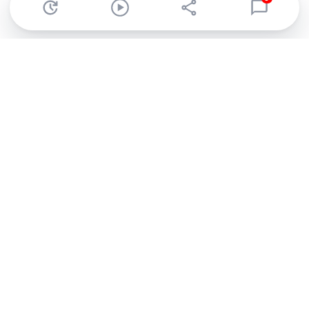
Abonnez-vous à notre newsletter !
Recevez un résumé quotidien de l'actu technologique.
S'inscrire
En cliquant sur s'inscrire, j’accepte de recevoir par email des
informations, actualités et offres commerciales de Clubic.
Conformément au RGPD, vous pouvez retirer votre consentement
à tout moment en cliquant sur le lien de désinscription présent
dans chaque email. Pour en savoir plus sur la gestion de vos
données, consultez notre
Politique de confidentialité