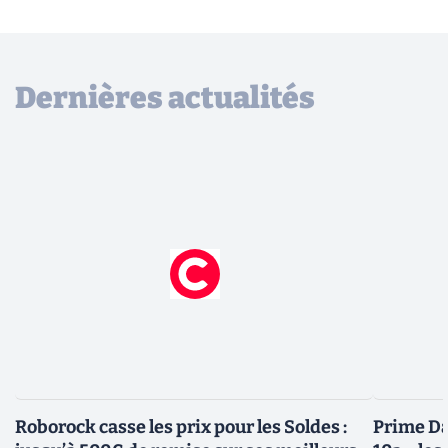
Dernières actualités
Roborock casse les prix pour les Soldes :
Prime Day