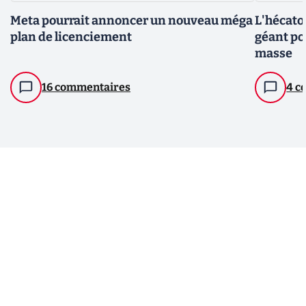
Meta pourrait annoncer un nouveau méga
L'hécato
plan de licenciement
géant po
masse
16 commentaires
4 c