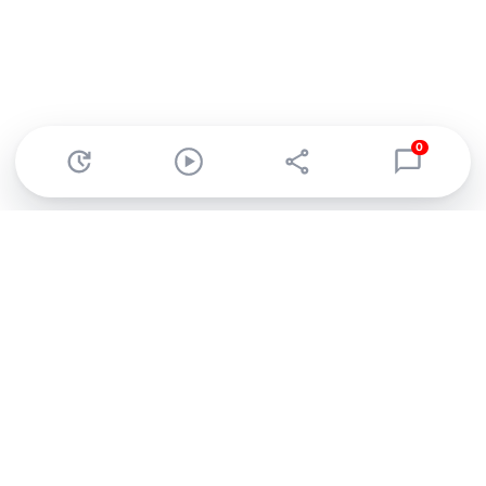
0
Abonnez-vous à notre newsletter !
Recevez un résumé quotidien de l'actu technologique.
S'inscrire
En cliquant sur s'inscrire, j’accepte de recevoir par email des
informations, actualités et offres commerciales de Clubic.
Conformément au RGPD, vous pouvez retirer votre consentement