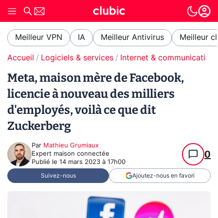
Meilleur VPN
IA
Meilleur Antivirus
Meilleur c
Accueil
Logiciels & services
Internet & communication
Meta, maison mère de Facebook,
licencie à nouveau des milliers
d'employés, voilà ce que dit
Zuckerberg
Par
Mathieu Grumiaux
0
Expert maison connectée
Publié le
14 mars 2023 à 17h00
Suivez-nous
Ajoutez-nous en favori