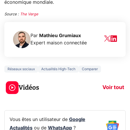
économique mondiale.
Source :
The Verge
Par
Mathieu Grumiaux
Expert maison connectée
Réseaux sociaux
Actualités High-Tech
Comparer
3 écrans en 1 pour
5 générations
319€ ? Voici L'AOC
jeux dans la
Vidéos
CQ32G4ZA !
prochaine Xbo
Voir tout
Vous êtes un utilisateur de
Google
Actualités
ou de
WhatsApp
?