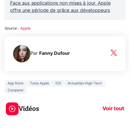
Face aux applications non mises à jour, Apple
offre une période de grâce aux développeurs
Source :
Apple
Par
Fanny Dufour
App Store
Tutos Apple
iOS
Actualités High-Tech
Comparer
3 écrans en 1 pour
5 générations
319€ ? Voici L'AOC
jeux dans la
Vidéos
CQ32G4ZA !
prochaine Xbo
Voir tout