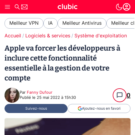
Meilleur VPN
IA
Meilleur Antivirus
Meilleur c
Accueil
Logiciels & services
Système d'exploitation (O
Apple va forcer les développeurs à
inclure cette fonctionnalité
essentielle à la gestion de votre
compte
Par
Fanny Dufour
0
Publié le
25 mai 2022 à 15h30
Suivez-nous
Ajoutez-nous en favori