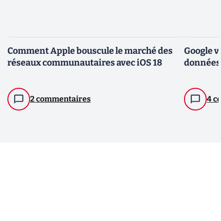
Comment Apple bouscule le marché des
Google va
réseaux communautaires avec iOS 18
données 
2 commentaires
4 c