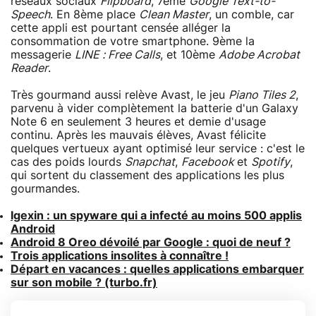
réseaux sociaux
Flipboard
, 7ème
Google Text-to-
Speech
. En 8ème place
Clean Master
, un comble, car
cette appli est pourtant censée alléger la
consommation de votre smartphone. 9ème la
messagerie
LINE : Free Calls
, et 10ème
Adobe Acrobat
Reader
.
Très gourmand aussi relève Avast, le jeu
Piano Tiles 2
,
parvenu à vider complètement la batterie d'un Galaxy
Note 6 en seulement 3 heures et demie d'usage
continu. Après les mauvais élèves, Avast félicite
quelques vertueux ayant optimisé leur service : c'est le
cas des poids lourds
Snapchat
,
Facebook
et
Spotify
,
qui sortent du classement des applications les plus
gourmandes.
Igexin : un spyware qui a infecté au moins 500 applis
Android
Android 8 Oreo dévoilé par Google : quoi de neuf ?
Trois applications insolites à connaître !
Départ en vacances : quelles applications embarquer
sur son mobile ? (turbo.fr)