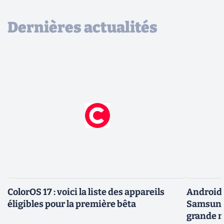
Dernières actualités
ColorOS 17 : voici la liste des appareils
Android 
éligibles pour la première bêta
Samsung 
grande m