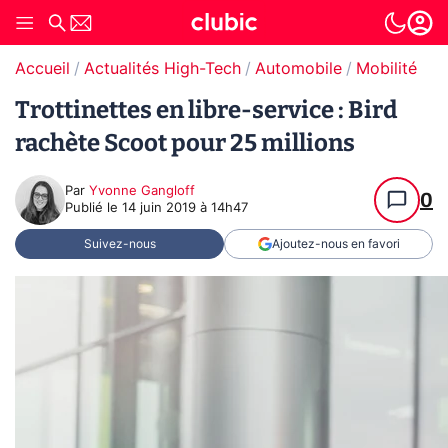
Accueil
Actualités High-Tech
Automobile
Mobilité urb
Trottinettes en libre-service : Bird
rachète Scoot pour 25 millions
Par
Yvonne Gangloff
0
Publié le
14 juin 2019 à 14h47
Suivez-nous
Ajoutez-nous en favori