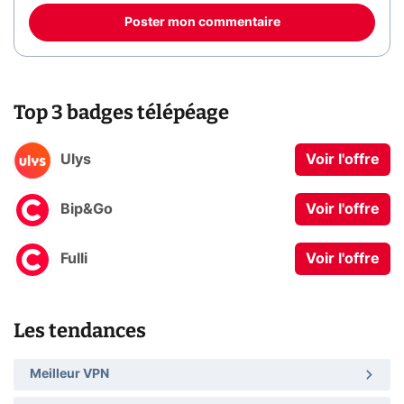
Poster mon commentaire
Top 3 badges télépéage
Ulys
Voir l'offre
Bip&Go
Voir l'offre
Fulli
Voir l'offre
Les tendances
Meilleur VPN