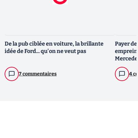
De la pub ciblée en voiture, la brillante
Payer de
idée de Ford... qu'on ne veut pas
empreinte
Mercedes
7 commentaires
4 c