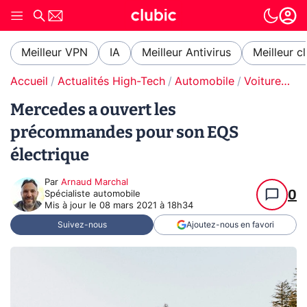
Meilleur VPN
IA
Meilleur Antivirus
Meilleur c
Accueil
Actualités High-Tech
Automobile
Voitures électriques
Mercedes a ouvert les
précommandes pour son EQS
électrique
Par
Arnaud Marchal
0
Spécialiste automobile
Mis à jour le
08 mars 2021 à 18h34
Suivez-nous
Ajoutez-nous en favori