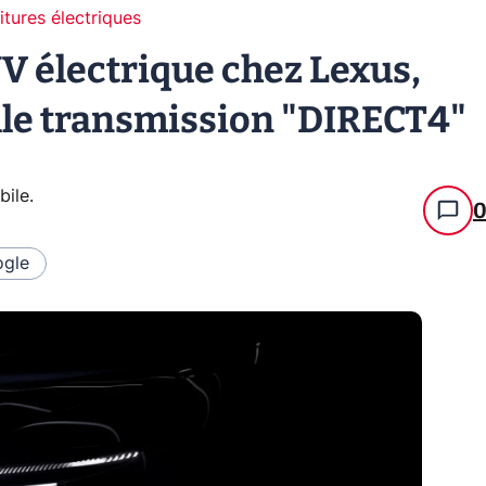
itures électriques
V électrique chez Lexus,
lle transmission "DIRECT4"
bile
.
gle