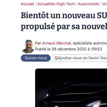
Accueil
Actualités High-Tech
Automobile
Vo
Bientôt un nouveau SU
propulsé par sa nouve
Par
Arnaud Marchal
,
spécialiste automo
Publié le
09 décembre 2020 à 15h53
Suivez-nous
Ajoutez-nous en favori
Goo