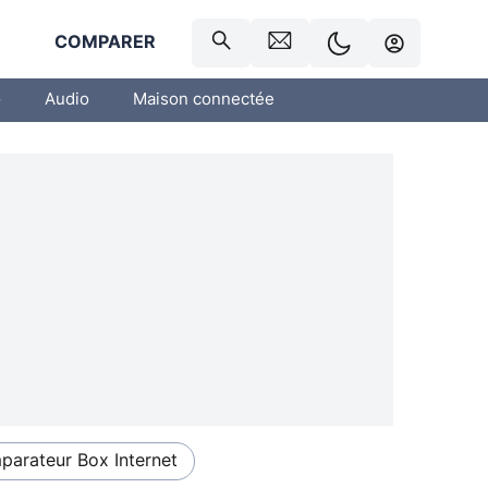
R
COMPARER
o
Audio
Maison connectée
arateur Box Internet