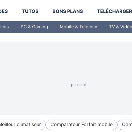
DES
TUTOS
BONS PLANS
TÉLÉCHARGE
vices
PC & Gaming
Mobile & Telecom
TV & Vidé
Meilleur climatiseur
Comparateur Forfait mobile
Comp