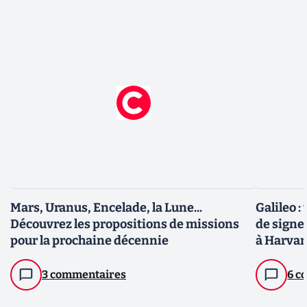
Mars, Uranus, Encelade, la Lune...
Galileo 
Découvrez les propositions de missions
de signes
pour la prochaine décennie
à Harva
3 commentaires
6 c