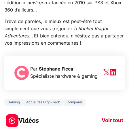
l'édition «
next-gen
» lancée en 2010 sur PS3 et Xbox
360 d’ailleurs…
Trêve de paroles, le mieux est peut-être tout
simplement que vous (re)jouiez à
Rocket Knight
Adventures…
Et bien entendu, n'hésitez pas à partager
vos impressions en commentaires !
Par
Stéphane Ficca
Spécialiste hardware & gaming
Gaming
Actualités High-Tech
Comparer
3 écrans en 1 pour
5 générations
319€ ? Voici L'AOC
jeux dans la
Vidéos
CQ32G4ZA !
prochaine Xbo
Voir tout