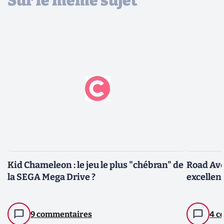
Sur le même sujet
Kid Chameleon : le jeu le plus "chébran" de
Road Ave
la SEGA Mega Drive ?
excellen
9 commentaires
4 c