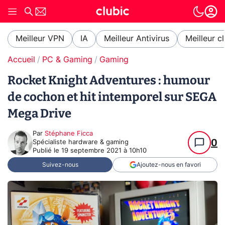
Meilleur VPN
IA
Meilleur Antivirus
Meilleur c
Accueil
PC & Gaming
Gaming
Rocket Knight Adventures : humour
de cochon et hit intemporel sur SEGA
Mega Drive
Par
Stéphane Ficca
0
Spécialiste hardware & gaming
Publié le
19 septembre 2021 à 10h10
Suivez-nous
Ajoutez-nous en favori