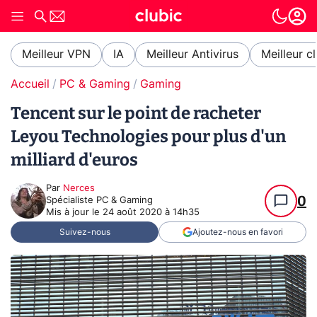
Meilleur VPN
IA
Meilleur Antivirus
Meilleur c
Accueil
PC & Gaming
Gaming
Tencent sur le point de racheter
Leyou Technologies pour plus d'un
milliard d'euros
Par
Nerces
0
Spécialiste PC & Gaming
Mis à jour le
24 août 2020 à 14h35
Suivez-nous
Ajoutez-nous en favori