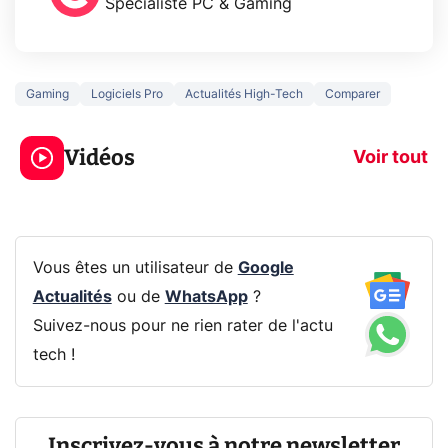
Spécialiste PC & Gaming
Gaming
Logiciels Pro
Actualités High-Tech
Comparer
3 écrans en 1 pour
5 générations
319€ ? Voici L'AOC
jeux dans la
Vidéos
CQ32G4ZA !
prochaine Xbo
Voir tout
Vous êtes un utilisateur de
Google
Actualités
ou de
WhatsApp
?
Suivez-nous pour ne rien rater de l'actu
tech !
Inscrivez-vous à notre newsletter