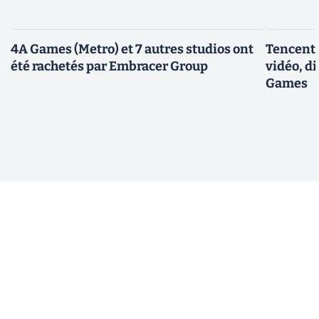
4A Games (Metro) et 7 autres studios ont
Tencent 
été rachetés par Embracer Group
vidéo, d
Games